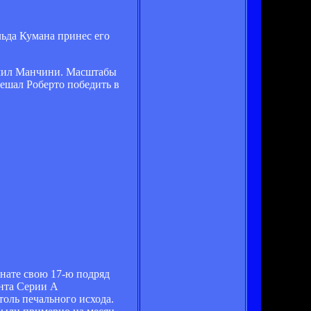
ьда Кумана принес его
орчил Манчини. Масштабы
мешал Роберто победить в
нате свою 17-ю подряд
анта Серии А
толь печального исхода.