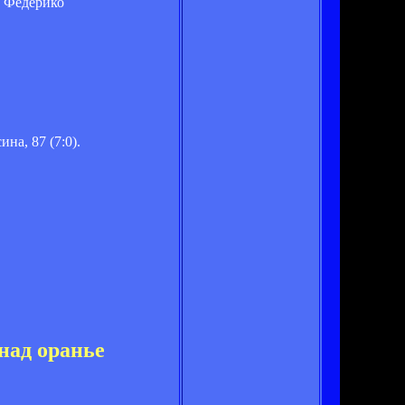
и Федерико
ина, 87 (7:0).
над оранье