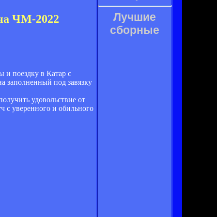
Лучшие
на ЧМ-2022
сборные
 и поездку в Катар с
а заполненный под завязку
получить удовольствие от
ч с уверенного и обильного