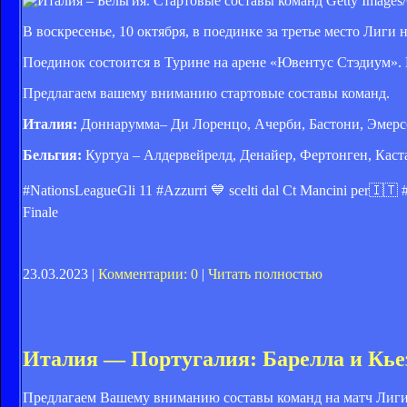
Getty Images/
В воскресенье, 10 октября, в поединке за третье место Лиг
Поединок состоится в Турине на арене «Ювентус Стэдиум». 
Предлагаем вашему вниманию стартовые составы команд.
Италия:
Доннарумма– Ди Лоренцо, Ачерби, Бастони, Эмерсон
Бельгия:
Куртуа – Алдервейрелд, Денайер, Фертонген, Каста
#NationsLeagueGli 11 #Azzurri 💙 scelti dal Ct Mancini per🇮🇹 #
Finale
23.03.2023 |
Комментарии: 0
|
Читать полностью
Италия — Португалия: Барелла и Кье
Предлагаем Вашему вниманию составы команд на матч Лиги