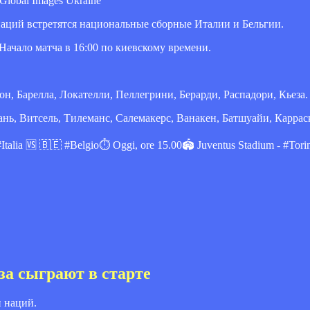
Global Images Ukraine
и наций встретятся национальные сборные Италии и Бельгии.
Начало матча в 16:00 по киевскому времени.
, Барелла, Локателли, Пеллегрини, Берарди, Распадори, Кьеза.
нь, Витсель, Тилеманс, Салемакерс, Ванакен, Батшуайи, Каррас
Italia 🆚 🇧🇪 #Belgio⏱️ Oggi, ore 15.00🏟️ Juventus Stadium - #Torin
за сыграют в старте
 наций.