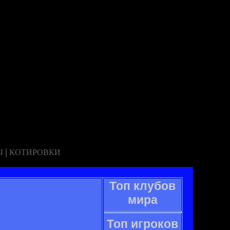
|
Ы
КОТИРОВКИ
Топ клубов
мира
Топ игроков