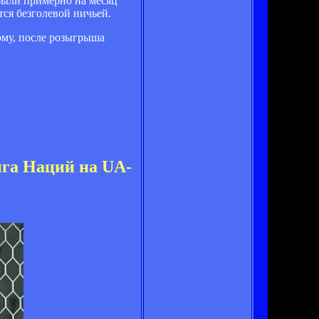
были примерно на месяц
тся безголевой ничьей.
ому, после розыгрыша
ига Наций на UA-