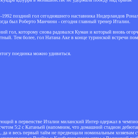
в-1992 поздний гол сегодняшнего наставника Нидерландов Ронал
огда был Роберто Манчини - сегодня главный тренер Италии.
здний гол, которому снова радовался Куман и который вновь ог
стный. Тем более, гол Натана Аке в конце туринской встречи по
 итогу поединка можно удивиться.
рующий в первенстве Италии миланский Интер одержал в чемпио
счетом 5:2 с Катаньей (напомним, что домашний стадион дебют
, да и весь первый тайм не предвещали номинальным хозяевам с