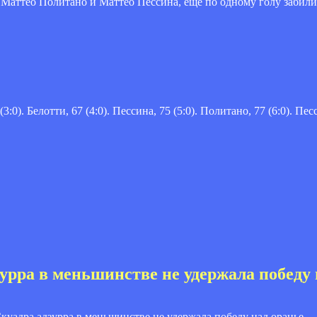
 Маттео Политано и Маттео Пессина, еще по одному голу забил
3:0). Белотти, 67 (4:0). Пессина, 75 (5:0). Политано, 77 (6:0). Песс
урра в меньшинстве не удержала победу 