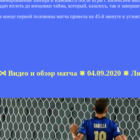
 травмированные Виейра и Камбьяссо после игры с Валенсией вы
ач вплоть до концовки тайма, который, казалось, так и заверши
конце первой половины матча привела на 45-й минуте к углов
⋊ Видео и обзор матча ⋇ 04.09.2020 ⋇ Л