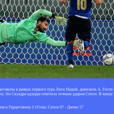
еговина в рамках первого тура Лиги Наций, дивизион А. Гости
ую. Но Скуадра адзурра ответила точным ударом Сенси. В конце 
я и Герцеговина 1:1Голы: Сенси 67 - Джеко 57