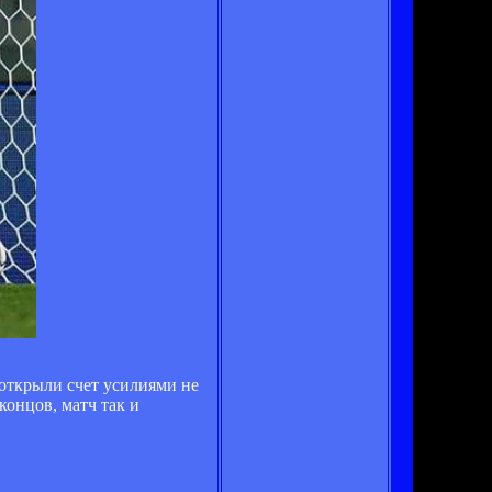
 открыли счет усилиями не
концов, матч так и