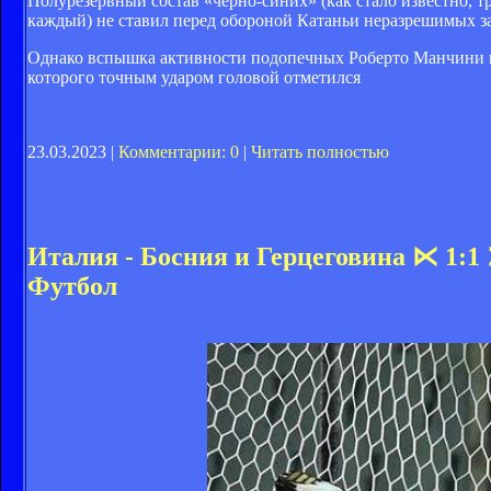
Полурезервный состав «черно-синих» (как стало известно,
каждый) не ставил перед обороной Катаньи неразрешимых зад
Однако вспышка активности подопечных Роберто Манчини в 
которого точным ударом головой отметился
23.03.2023 |
Комментарии: 0
|
Читать полностью
Италия - Босния и Герцеговина ⋉ 1:1 
Футбол