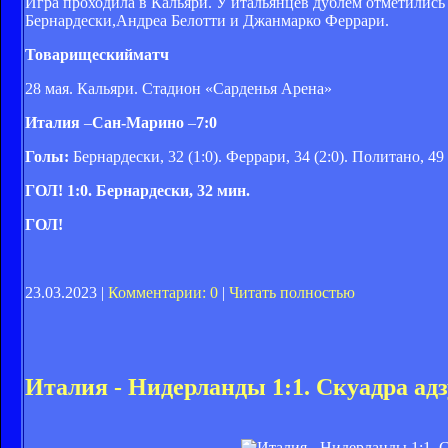
Игра проходила в Кальяри. У итальянцев дублем отметились
Бернардески,Андреа Белотти и Джанмарко Феррари.
Товарищескийматч
28 мая. Кальяри. Стадион «Сарденья Арена»
Италия
–
Сан-Марино
–
7:0
Голы:
Бернардески, 32 (1:0). Феррари, 34 (2:0). Политано, 49 (
ГОЛ! 1:0. Бернардески, 32 мин.
ГОЛ!
23.03.2023 |
Комментарии: 0
|
Читать полностью
Италия - Нидерланды 1:1. Скуадра адз