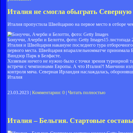
Италия не смогла обыграть Северную
Италия пропустила Швейцарию на первое место в отборе че
Бонуччи, Ачерби и Белотти, фото: Getty Images
15 листопада 
Италия и Швейцария накануне последнего тура отборочного 
первого места. Швейцария впараллельномматче принимала 
Виндзор Парк в Белфасте.
Хозяевам ничего не нужно было с точки зрения турнирной та
встречи с чемпионами Европы. А что Италия?! Манчини излу
контроля мяча. Северная Ирландия наслаждалась, обороняв
Италия
23.03.2023 |
Комментарии: 0
|
Читать полностью
Италия – Бельгия. Стартовые состав