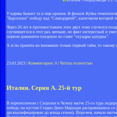
У кармы бывает та и еще ирония. В финале Кубка чемпионо
"Барселоне" победу над "Сампдорией", капитаном которой т
Через 26 лет в противостоянии этих двух тоже случился по
случившегося в этот раз, меньше, но факт интересный и уме
первом домашнем поединке во главе "скуадры адзурры".
А если принять во внимание только первый тайм, то такому
23.03.2023 |
Комментарии: 0
|
Читать полностью
Италия. Серия А. 25-й тур
В перенесенном с Сицилии в Чезену матче 25-го тура лиди
победу, на пустом Стадио Дино Маруцци расправившись со 
дисквалифицирован до конца сезона). Впрочем, начало матча