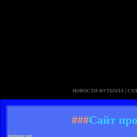
|
НОВОСТИ ФУТБОЛА
СТ
###
Сайт про
pornoaut.net