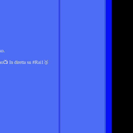
ко.
o📺 In diretta su #Rai1🥉